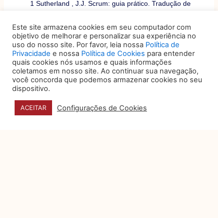
1 Sutherland , J.J. Scrum: guia prático. Tradução de
Nina Lua. Rio de Janeiro. Sextante, 2020. P.25
Este site armazena cookies em seu computador com
2 Sutherland , J.J. Scrum: guia prático. Tradução de
objetivo de melhorar e personalizar sua experiência no
uso do nosso site. Por favor, leia nossa
Política de
Nina Lua. Rio de Janeiro. Sextante, 2020. P.21
Privacidade
e nossa
Política de Cookies
para entender
quais cookies nós usamos e quais informações
3 CORPORATE LEGAL OPERATIONS
coletamos em nosso site. Ao continuar sua navegação,
CONSORTIUM ? CLOC.
About us.
Disponível em:
você concorda que podemos armazenar cookies no seu
https://cloc.org/about-cloc/
Acesso em: 19 ago. 2021.
dispositivo.
Configurações de Cookies
4 E book jurídico ágil-curso e comunidade. Saiba
ACEITAR
como implementar as Metodologias ágeis, o Kanban
e o Scrum nos escritórios e departamentos jurídicos,
e alcançar uma gestão jurídica mais ágil e
colaborativa. Junho de 2021. – p.17
5
https://cloc.org/what-is-legal-operations/
acesso
em 13.11.2021
Anterior
Próximo
ANTERIOR
PRÓXIMO