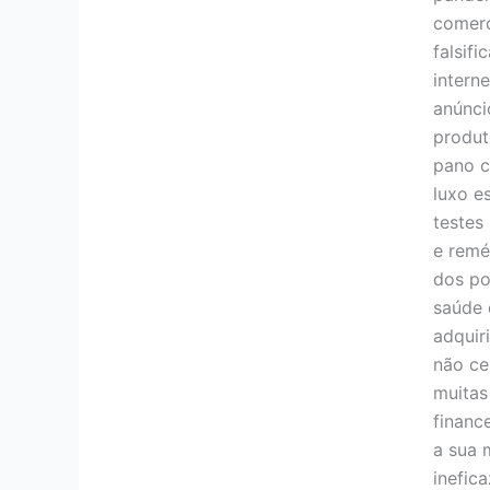
comerc
falsifi
intern
anúnci
produt
pano 
luxo e
testes
e remé
dos po
saúde 
adquir
não ce
muitas
financ
a sua 
inefic