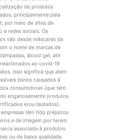
ialização de produtos
cados, principalmente pela
et, por meio de sites de
o e redes sociais. Os
os vão desde máscaras de
com o nome de marcas de
stampadas, álcool gel, até
 relacionados ao covid-19
dios. Isso significa que além
ssíveis danos causados à
dos consumidores (que têm
ido enganosamente produtos
rtificados e/ou testados),
 empresas têm tido prejuízos
eiros e de imagem por terem
marca associada à produtos
azes ou de baixa qualidade.