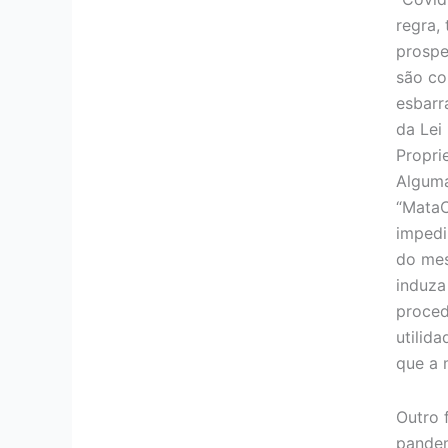
regra,
prospe
são co
esbarr
da Lei
Proprie
Algum
“MataC
impedi
do mes
induza
proced
utilid
que a 
Outro 
pandem