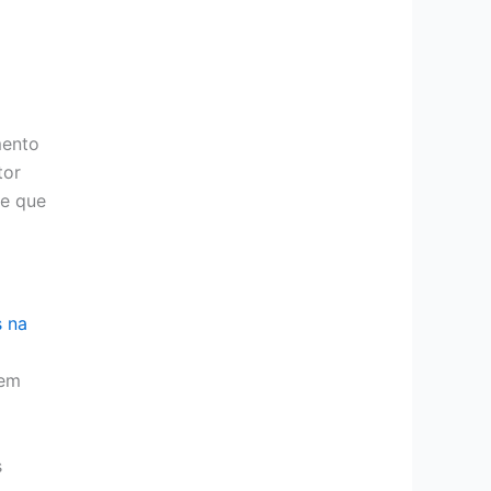
mento
tor
le que
s na
 em
s