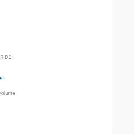
R DE:
na
volume