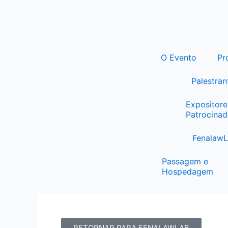
Ir
para
o
conteúdo
O Evento
Pr
Palestran
Expositore
Patrocinad
Fenalaw
Passagem e
Hospedagem
RETORNAR PARA FENALAWLAB