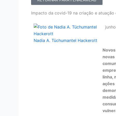
Impacto da covid-19 na criação e atuação
junho
Nadia A. Tüchumantel Hackerott
Novos 
novas
comuni
empre
linha,
ações 
demon
medida
consum
vulner