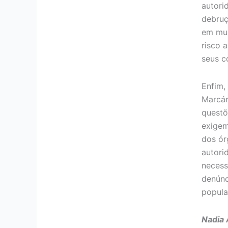
autori
debruç
em mui
risco 
seus c
Enfim,
Marcár
questõ
exigem
dos ór
autori
necess
denúnc
popula
Nadia 