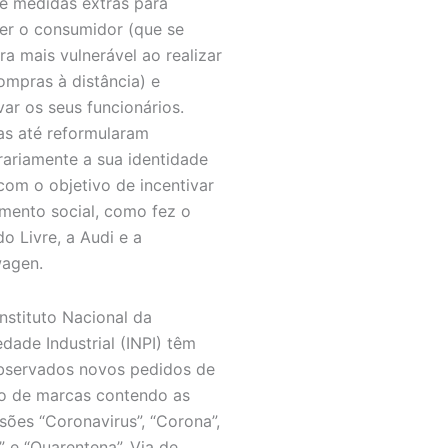
de medidas extras para
er o consumidor (que se
ra mais vulnerável ao realizar
ompras à distância) e
var os seus funcionários.
s até reformularam
ariamente a sua identidade
 com o objetivo de incentivar
amento social, como fez o
o Livre, a Audi e a
agen.
Instituto Nacional da
edade Industrial (INPI) têm
bservados novos pedidos de
ro de marcas contendo as
sões “Coronavirus”, “Corona”,
” e “Quarentena”. Via de