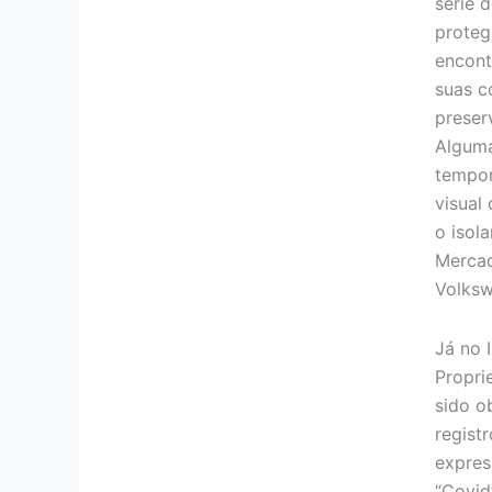
série 
proteg
encont
suas c
preser
Alguma
tempor
visual
o isol
Mercad
Volksw
Já no 
Propri
sido o
regist
expres
“Covid