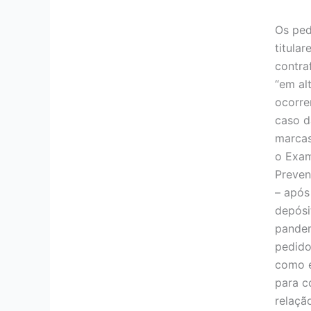
Os ped
titula
contra
“em al
ocorre
caso d
marcas
o Exam
Preven
– após
depósi
pandem
pedido
como e
para c
relaçã