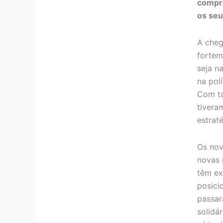
compra
os seu
A cheg
fortem
seja n
na polí
Com ta
tivera
estrat
Os nov
novas 
têm ex
posici
passar
solidá