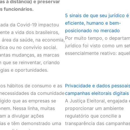
s à distância) e preservar
s funcionários.
5 sinais de que seu jurídico é
eficiente, humano e bem-
ada da Covid-19 impactou
posicionado no mercado
ente a vida dos brasileiros,
Por muito tempo, o departa
a área da saúde, na economia,
jurídico foi visto como um se
tica ou no convívio social.
essencialmente reativo: aque
ntas mudanças, as marcas
m que se reinventar, criando
égias e oportunidades.
os hábitos de consumo e as
Privacidade e dados pessoai
necessidades da comunidade
campanhas eleitorais digitais
igido que as empresas se
A Justiça Eleitoral, engajada
onem. Nessa linha, muitas
proporcionar um ambiente
am a divulgar ações
regulatório que concilie a
rias e têm demonstrado uma
transparência das campanha