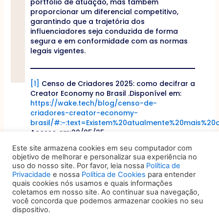
portfólio de atuação, mas também
proporcionar um diferencial competitivo,
garantindo que a trajetória dos
influenciadores seja conduzida de forma
segura e em conformidade com as normas
legais vigentes.
[1]
Censo de Criadores 2025: como decifrar a
Creator Economy no Brasil .Disponível em:
https://wake.tech/blog/censo-de-
criadores-creator-economy-
brasil/#:~:text=Existem%20atualmente%20mais%
Acesso em:20/05/25.
Este site armazena cookies em seu computador com
objetivo de melhorar e personalizar sua experiência no
Anterior
ANTERIOR
PRÓXIMO
Próximo
uso do nosso site. Por favor, leia nossa
Política de
Privacidade
e nossa
Política de Cookies
para entender
quais cookies nós usamos e quais informações
coletamos em nosso site. Ao continuar sua navegação,
você concorda que podemos armazenar cookies no seu
dispositivo.
VOCÊ TAMBÉM PODE