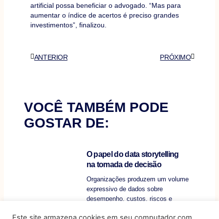
artificial possa beneficiar o advogado. “Mas para
aumentar o índice de acertos é preciso grandes
investimentos”, finalizou.
Anterior
Próximo
ANTERIOR
PRÓXIMO
VOCÊ TAMBÉM PODE
GOSTAR DE:
O papel do data storytelling
na tomada de decisão
Organizações produzem um volume
expressivo de dados sobre
desempenho, custos, riscos e
operações, mas a
Este site armazena cookies em seu computador com