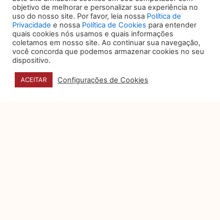
objetivo de melhorar e personalizar sua experiência no
5 sinais de que seu jurídico é
uso do nosso site. Por favor, leia nossa
Política de
Privacidade
e nossa
Política de Cookies
para entender
eficiente, humano e bem-
quais cookies nós usamos e quais informações
posicionado no mercado
coletamos em nosso site. Ao continuar sua navegação,
Por muito tempo, o departamento
você concorda que podemos armazenar cookies no seu
dispositivo.
jurídico foi visto como um setor
essencialmente reativo: aquele que
Configurações de Cookies
ACEITAR
Privacidade e dados pessoais
na campanhas eleitorais
digitais
A Justiça Eleitoral, engajada em
proporcionar um ambiente
regulatório que concilie a
transparência das campanhas