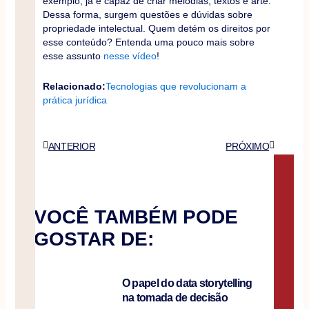
exemplo, já é capaz de criar melodias, textos e arte.
Dessa forma, surgem questões e dúvidas sobre
propriedade intelectual. Quem detém os direitos por
esse conteúdo? Entenda uma pouco mais sobre
esse assunto
nesse vídeo
!
Relacionado:
Tecnologias que revolucionam a
prática jurídica
Anterior
Próximo
ANTERIOR
PRÓXIMO
VOCÊ TAMBÉM PODE
GOSTAR DE:
O papel do data storytelling
na tomada de decisão