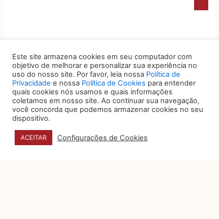
Este site armazena cookies em seu computador com
objetivo de melhorar e personalizar sua experiência no
uso do nosso site. Por favor, leia nossa
Política de
Privacidade
e nossa
Política de Cookies
para entender
quais cookies nós usamos e quais informações
coletamos em nosso site. Ao continuar sua navegação,
DATA E HORÁRIO
você concorda que podemos armazenar cookies no seu
dispositivo.
27, 28 e 29 DE OUTUBRO
Configurações de Cookies
ACEITAR
HORÁRIOS DO EVENTO
☑️ Congresso: 09h as 18h30
(acesso congressista 8h)
☑️ Exposição: 8h as 20h
(acesso expositor 7h30)