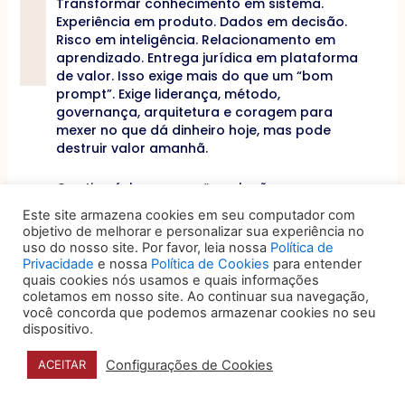
Transformar conhecimento em sistema.
Experiência em produto. Dados em decisão.
Risco em inteligência. Relacionamento em
aprendizado. Entrega jurídica em plataforma
de valor. Isso exige mais do que um “bom
prompt”. Exige liderança, método,
governança, arquitetura e coragem para
mexer no que dá dinheiro hoje, mas pode
destruir valor amanhã.
O artigo fala em uma “revolução em seus
modelos de negócios”. Essa expressão é
Este site armazena cookies em seu computador com
importante. Não estamos falando de trocar
objetivo de melhorar e personalizar sua experiência no
uma ferramenta por outra. Estamos falando
uso do nosso site. Por favor, leia nossa
Política de
de reorganizar a cadeia de valor dos
Privacidade
e nossa
Política de Cookies
para entender
serviços profissionais. Quem controla melhor
quais cookies nós usamos e quais informações
os dados controla melhor a inteligência.
coletamos em nosso site. Ao continuar sua navegação,
você concorda que podemos armazenar cookies no seu
Quem controla melhor o conhecimento
dispositivo.
controla melhor a entrega. Quem controla
melhor o fluxo controla melhor a margem.
Configurações de Cookies
ACEITAR
Quem controla melhor a experiência
controla melhor a relação com o cliente.