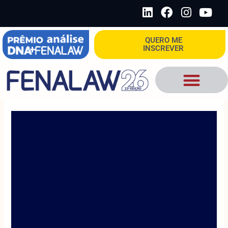
Ir
L
F
I
Y
para
i
a
n
o
o
n
c
s
u
QUERO ME
conteúdo
k
e
t
t
INSCREVER
e
b
a
u
d
o
g
b
i
o
r
e
n
k
a
m