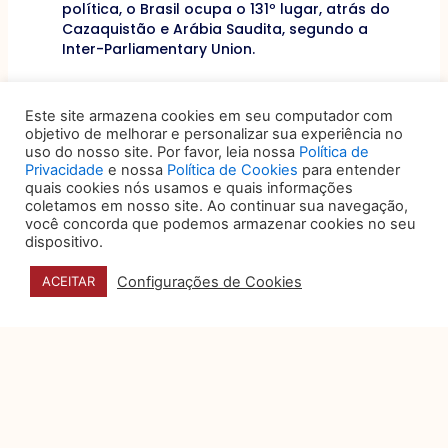
política, o Brasil ocupa o 131º lugar, atrás do
Cazaquistão e Arábia Saudita, segundo a
Inter-Parliamentary Union.
Quando se trata de remuneração, o cenário
ainda é de desigualdade: as advogadas
Este site armazena cookies em seu computador com
recebem 23,6% menos que advogados
objetivo de melhorar e personalizar sua experiência no
uso do nosso site. Por favor, leia nossa
Política de
homens, de acordo com a 2ª edição da
Privacidade
e nossa
Política de Cookies
para entender
pesquisa “Estatísticas de Gênero –
quais cookies nós usamos e quais informações
Indicadores sociais das mulheres no Brasil”,
coletamos em nosso site. Ao continuar sua navegação,
do Instituto Brasileiro de Geografia e
você concorda que podemos armazenar cookies no seu
Estatística (IBGE).
dispositivo.
Para finalizar este compilado de dados, uma
Configurações de Cookies
ACEITAR
recente pesquisa divulgada pelo
Valor
Econômico
, mostra que as mulheres são
minoria entre sócios de capital,
representando 34,4%.
Neste 8 de março, celebramos o Dia
Internacional das Mulheres com a certeza de
muitas conquistas ao longo da história, mas