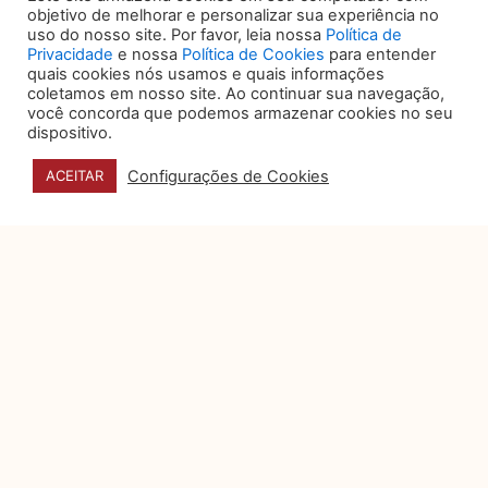
storytelling na tomada de
objetivo de melhorar e personalizar sua experiência no
decisão
uso do nosso site. Por favor, leia nossa
Política de
Privacidade
e nossa
Política de Cookies
para entender
Organizações produzem um
quais cookies nós usamos e quais informações
volume expressivo de dados
coletamos em nosso site. Ao continuar sua navegação,
sobre desempenho, custos,
você concorda que podemos armazenar cookies no seu
dispositivo.
riscos e operações, mas a
Configurações de Cookies
ACEITAR
5 sinais de que seu jurídico
é eficiente, humano e bem-
posicionado no mercado
Por muito tempo, o
departamento jurídico foi visto
como um setor essencialmente
reativo: aquele que
Privacidade e dados
pessoais na campanhas
eleitorais digitais
A Justiça Eleitoral, engajada em