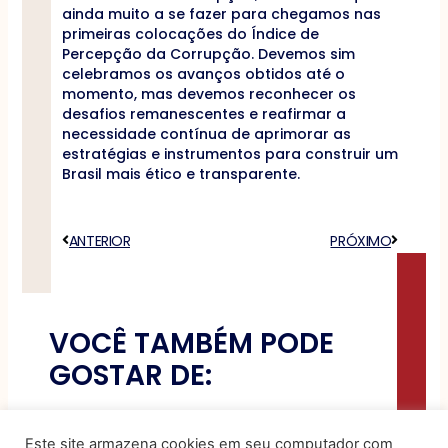
ainda muito a se fazer para chegamos nas
primeiras colocações do Índice de
Percepção da Corrupção. Devemos sim
celebramos os avanços obtidos até o
momento, mas devemos reconhecer os
desafios remanescentes e reafirmar a
necessidade contínua de aprimorar as
estratégias e instrumentos para construir um
Brasil mais ético e transparente.
Anterior
ANTERIOR
PRÓXIMO
Próximo
VOCÊ TAMBÉM PODE
GOSTAR DE:
O papel do data
Este site armazena cookies em seu computador com