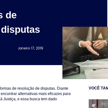
s de
 disputas
Janeiro 17, 2019
VOCÊ TA
formas de resolução de disputas. Diante
encontrar alternativas mais eficazes para
r à Justiça, e essa busca tem dado