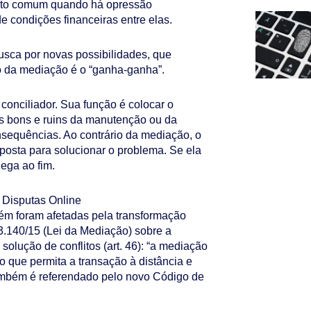
uito comum quando há opressão
e condições financeiras entre elas.
busca por novas possibilidades, que
o da mediação é o “ganha-ganha”.
o conciliador. Sua função é colocar o
s bons e ruins da manutenção ou da
nsequências. Ao contrário da mediação, o
oposta para solucionar o problema. Se ela
hega ao fim.
 Disputas Online
m foram afetadas pela transformação
 13.140/15 (Lei da Mediação) sobre a
 solução de conflitos (art. 46): “a mediação
io que permita a transação à distância e
também é referendado pelo novo Código de