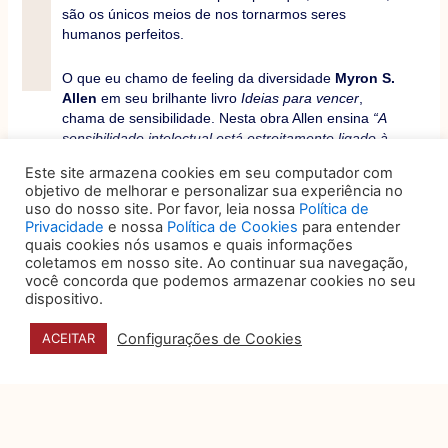
são os únicos meios de nos tornarmos seres
humanos perfeitos.
O que eu chamo de feeling da diversidade
Myron S.
Allen
em seu brilhante livro
Ideias para vencer
,
chama de sensibilidade. Nesta obra Allen ensina
“A
sensibilidade intelectual está estreitamente ligado à
indagação. A pessoa sensível faz mais perguntas
Este site armazena cookies em seu computador com
que a pessoa comum, mas qualquer pessoa pode
objetivo de melhorar e personalizar sua experiência no
tornar-se mais sensível fazendo uma porção de
uso do nosso site. Por favor, leia nossa
Política de
perguntas. Sensibilidade não é coisa que você
Privacidade
e nossa
Política de Cookies
para entender
precisa sair procurando. Todos a têm, esperando ser
quais cookies nós usamos e quais informações
desenvolvida.”
Pg. 111 (IDEIAS PARA VENCER-
coletamos em nosso site. Ao continuar sua navegação,
Myron S, Allen).
você concorda que podemos armazenar cookies no seu
dispositivo.
Allen nos indica um excelente caminho, pergunte,
Configurações de Cookies
ACEITAR
questione, pesquise, porque em determinados
espaços não temos a participação dos negros,
mulheres, gays, travestis, drags, PCDs, e de classes
inferiores economicamente.
As perguntas nos tornaram sensíveis, a