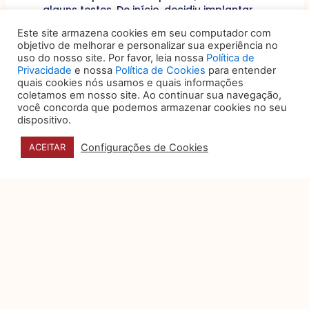
alguns testes. De início, decidiu implantar
uma estrutura ágil chamada Scrum, algo
Este site armazena cookies em seu computador com
nunca tentado no mundo jurídico até o
objetivo de melhorar e personalizar sua experiência no
momento. Sua aposta era que, em um
uso do nosso site. Por favor, leia nossa
Política de
ambiente de transparência radical,
Privacidade
e nossa
Política de Cookies
para entender
compromisso extremo e com um modelo de
quais cookies nós usamos e quais informações
trabalho baseado no empirismo, os
coletamos em nosso site. Ao continuar sua navegação,
resultados seriam outros em pouco tempo.
você concorda que podemos armazenar cookies no seu
dispositivo.
Em seis meses de trabalho, essa abordagem
Configurações de Cookies
ACEITAR
ágil se mostrou poderosa: a performance do
time jurídico decolou, os problemas de clima
acabaram, o engajamento cresceu
consideravelmente e a confiança dos
clientes chegou a níveis inéditos. Tudo isso,
sem que o time precisasse fazer sequer uma
hora extra.
Em 2018, o advogado assumiu toda a gestão
do escritório interno com um novo desafio:
adotar o Scrum em toda a estrutura e
continuar a evolução dos times, mas agora