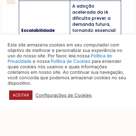
A adoção
acelerada da IA
dificulta prever a
demanda futura,
Escalabilidade
tornando essencial
que a infraestrutura
possa crescer sem
Este site armazena cookies em seu computador com
comprometer a
objetivo de melhorar e personalizar sua experiência no
operação.
uso do nosso site. Por favor, leia nossa
Política de
Privacidade
e nossa
Política de Cookies
para entender
Quanto maior o
quais cookies nós usamos e quais informações
volume de dados
coletamos em nosso site. Ao continuar sua navegação,
processados, maior
você concorda que podemos armazenar cookies no seu
também a
dispositivo.
necessidade de
Segurança da
Configurações de Cookies
proteger
ACEITAR
informação
informações contra
ataques
cibernéticos, falhas
e acessos não
autorizados.