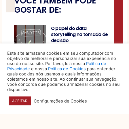
VOCÊ TAMBÉM PODE
GOSTAR DE:
O papel do data
storytelling na tomada de
decisão
Organizações produzem um
Este site armazena cookies em seu computador com
volume expressivo de dados
objetivo de melhorar e personalizar sua experiência no
sobre desempenho, custos,
uso do nosso site. Por favor, leia nossa
Política de
riscos e operações, mas a
Privacidade
e nossa
Política de Cookies
para entender
quais cookies nós usamos e quais informações
coletamos em nosso site. Ao continuar sua navegação,
5 sinais de que seu jurídico
você concorda que podemos armazenar cookies no seu
é eficiente, humano e bem-
dispositivo.
posicionado no mercado
Configurações de Cookies
ACEITAR
Por muito tempo, o
departamento jurídico foi visto
como um setor essencialmente
reativo: aquele que