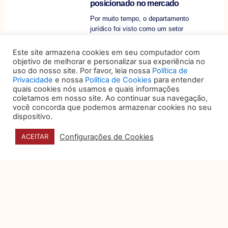
posicionado no mercado
Por muito tempo, o departamento
jurídico foi visto como um setor
essencialmente reativo: aquele que
Este site armazena cookies em seu computador com
objetivo de melhorar e personalizar sua experiência no
Privacidade e dados pessoais
uso do nosso site. Por favor, leia nossa
Política de
na campanhas eleitorais
Privacidade
e nossa
Política de Cookies
para entender
digitais
quais cookies nós usamos e quais informações
coletamos em nosso site. Ao continuar sua navegação,
A Justiça Eleitoral, engajada em
você concorda que podemos armazenar cookies no seu
proporcionar um ambiente
dispositivo.
regulatório que concilie a
transparência das campanhas
Configurações de Cookies
ACEITAR