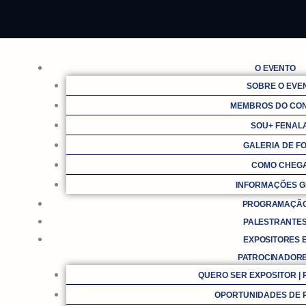
Ir
para
o
conteúdo
O EVENTO
SOBRE O EVE
MEMBROS DO CO
SOU+ FENAL
GALERIA DE F
COMO CHEG
INFORMAÇÕES G
PROGRAMAÇÃ
PALESTRANTE
EXPOSITORES 
PATROCINADOR
QUERO SER EXPOSITOR |
OPORTUNIDADES DE 