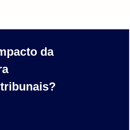
impacto da
ra
tribunais?