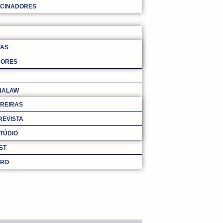
OCINADORES
TAS
DORES
NALAW
REIRAS
REVISTA
TÚDIO
ST
URO