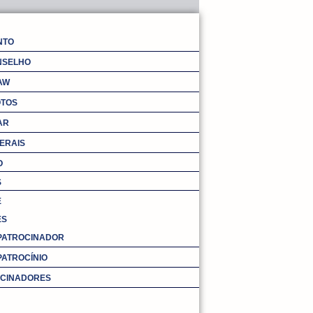
NTO
NSELHO
AW
OTOS
AR
ERAIS
O
S
E
ES
 PATROCINADOR
PATROCÍNIO
OCINADORES