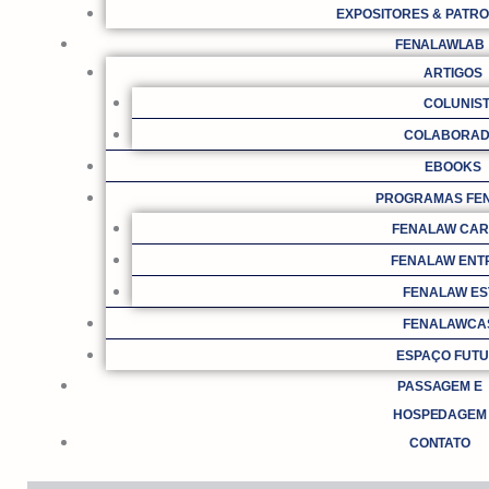
EXPOSITORES & PATR
FENALAWLAB
ARTIGOS
COLUNIS
COLABORA
EBOOKS
PROGRAMAS FE
FENALAW CAR
FENALAW ENT
FENALAW ES
FENALAWCA
ESPAÇO FUT
PASSAGEM E
HOSPEDAGEM
CONTATO