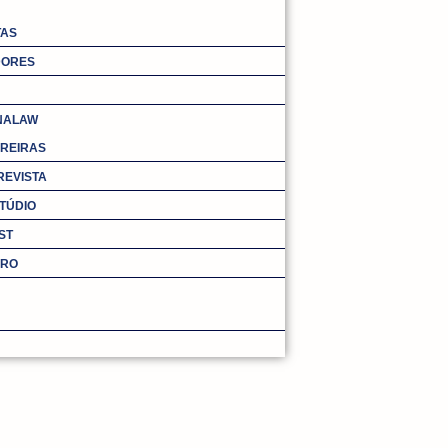
TAS
DORES
NALAW
REIRAS
REVISTA
TÚDIO
ST
URO