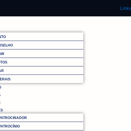
Link
NTO
NSELHO
AW
OTOS
AR
ERAIS
O
S
E
ES
 PATROCINADOR
PATROCÍNIO