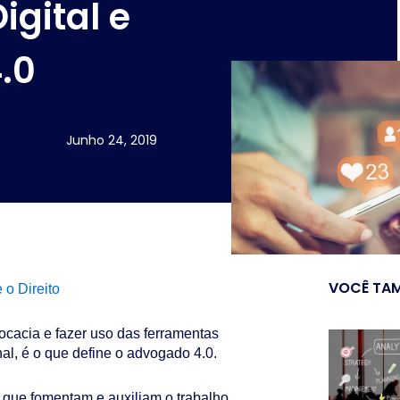
igital e
.0
Junho 24, 2019
VOCÊ TAM
 o Direito
vocacia e fazer uso das ferramentas
onal, é o que define o advogado 4.0.
s que fomentam e auxiliam o trabalho,