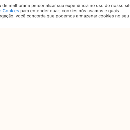
 Movimento Mulheres com Direito.
de melhorar e personalizar sua experiência no uso do nosso sit
de Cookies
para entender quais cookies nós usamos e quais
vegação, você concorda que podemos armazenar cookies no seu
PRÓXIMO
Próximo
OCAL
ANSAMERICA EXPO CENTER
. Dr. Mário Vilas Boas Rodrigues, 387 – Santo Amaro