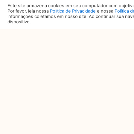
Coordenadora de Mídias Sociais do
Este site armazena cookies em seu computador com objetivo 
Por favor, leia nossa
Política de Privacidade
e nossa
Política 
informações coletamos em nosso site. Ao continuar sua na
dispositivo.
ANTERIOR
Anterior
DATA E HORÁRIO
L
27, 28 e 29 DE OUTUBRO
TR
Av