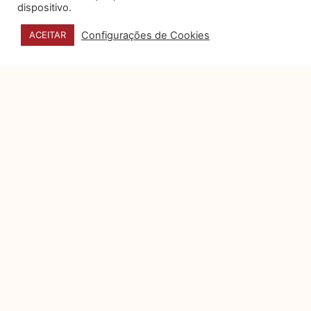
na campanhas eleitorais
dispositivo.
digitais
Configurações de Cookies
ACEITAR
A Justiça Eleitoral, engajada em
proporcionar um ambiente
regulatório que concilie a
transparência das campanhas