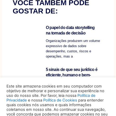
VOCÊ TAMBÉM PODE
GOSTAR DE:
O papel do data storytelling
na tomada de decisão
Organizações produzem um volume
expressivo de dados sobre
desempenho, custos, riscos e
operações, mas a
5 sinais de que seu jurídico é
eficiente, humano e bem-
posicionado no mercado
Este site armazena cookies em seu computador com
Por muito tempo, o departamento
objetivo de melhorar e personalizar sua experiência no
jurídico foi visto como um setor
uso do nosso site. Por favor, leia nossa
Política de
essencialmente reativo: aquele que
Privacidade
e nossa
Política de Cookies
para entender
quais cookies nós usamos e quais informações
coletamos em nosso site. Ao continuar sua navegação,
Privacidade e dados pessoais
você concorda que podemos armazenar cookies no seu