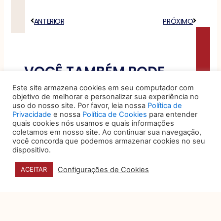
Anterior
ANTERIOR
PRÓXIMO
Próximo
VOCÊ TAMBÉM PODE
GOSTAR DE:
Este site armazena cookies em seu computador com
objetivo de melhorar e personalizar sua experiência no
uso do nosso site. Por favor, leia nossa
Política de
Privacidade
e nossa
Política de Cookies
para entender
O papel do data
quais cookies nós usamos e quais informações
storytelling na tomada de
coletamos em nosso site. Ao continuar sua navegação,
decisão
você concorda que podemos armazenar cookies no seu
dispositivo.
Organizações produzem um
volume expressivo de dados
Configurações de Cookies
ACEITAR
sobre desempenho, custos,
riscos e operações, mas a
5 sinais de que seu jurídico
é eficiente, humano e bem-