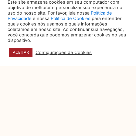
transparência das campanhas
Este site armazena cookies em seu computador com
objetivo de melhorar e personalizar sua experiência no
uso do nosso site. Por favor, leia nossa
Política de
Privacidade
e nossa
Política de Cookies
para entender
quais cookies nós usamos e quais informações
coletamos em nosso site. Ao continuar sua navegação,
você concorda que podemos armazenar cookies no seu
dispositivo.
Configurações de Cookies
ACEITAR
DATA E HORÁRIO
27, 28 e 29 DE OUTUBRO
HORÁRIOS DO EVENTO
Congresso: 09h as 18h30
(acesso congressista 8h)
Exposição: 8h as 20h