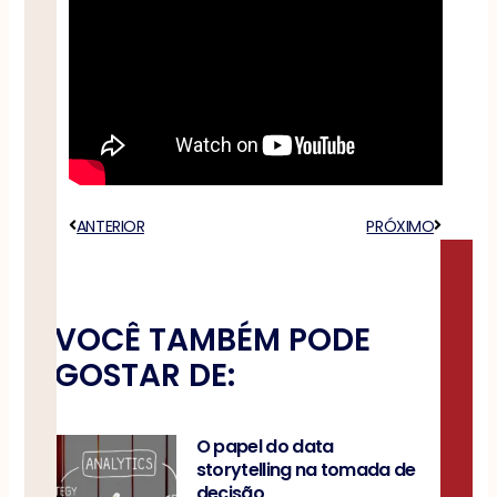
Anterior
ANTERIOR
PRÓXIMO
Próximo
VOCÊ TAMBÉM PODE
GOSTAR DE:
O papel do data
storytelling na tomada de
decisão