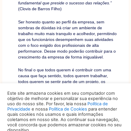
fundamental que preside o sucesso das relações.”
(Clovis de Barros Filho)
Ser honesto quanto ao perfil da empresa, sem
sombras de dúvidas irá criar um ambiente de
trabalho muito mais tranquilo e acolhedor, permitindo
que os funcionários desempenhem suas atividades
com o foco exigido dos profissionais de alta
performance. Desse modo poderão contribuir para o
crescimento da empresa de forma inigualável.
No final o que todos querem é contribuir com uma
causa que faça sentido, todos querem trabalhar,
todos querem se sentir parte de um projeto, os
projetos de diversidade existem para efetivar a
Este site armazena cookies em seu computador com
participação de todes, mas ele só será real quando
objetivo de melhorar e personalizar sua experiência no
as lideranças forem honestas, verdadeiras e
uso do nosso site. Por favor, leia nossa
Política de
explicitas com relação a missão, visão e valores da
Privacidade
e nossa
Política de Cookies
para entender
empresa.
quais cookies nós usamos e quais informações
coletamos em nosso site. Ao continuar sua navegação,
Os líderes que se comprometem em agir de forma
você concorda que podemos armazenar cookies no seu
transparente com relação às expectativas da
dispositivo.