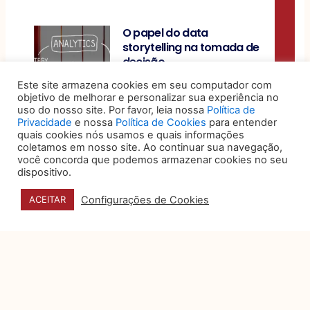
O papel do data
storytelling na tomada de
decisão
Organizações produzem um
Este site armazena cookies em seu computador com
volume expressivo de dados
objetivo de melhorar e personalizar sua experiência no
uso do nosso site. Por favor, leia nossa
Política de
sobre desempenho, custos,
Privacidade
e nossa
Política de Cookies
para entender
riscos e operações, mas a
quais cookies nós usamos e quais informações
coletamos em nosso site. Ao continuar sua navegação,
5 sinais de que seu jurídico
você concorda que podemos armazenar cookies no seu
dispositivo.
é eficiente, humano e bem-
posicionado no mercado
Configurações de Cookies
ACEITAR
Por muito tempo, o
departamento jurídico foi visto
como um setor essencialmente
reativo: aquele que
Privacidade e dados
pessoais na campanhas