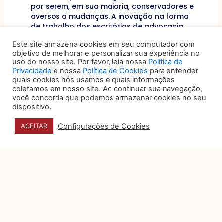
por serem, em sua maioria, conservadores e
aversos a mudanças. A inovação na forma
de trabalho dos escritórios de advocacia
não é um processo simples, mas parece ser
Este site armazena cookies em seu computador com
inevitável perante a irreversibilidade do
objetivo de melhorar e personalizar sua experiência no
avanço tecnológico. Trata-se de um
uso do nosso site. Por favor, leia nossa
Política de
exercício diário a todos os líderes de grupos
Privacidade
e nossa
Política de Cookies
para entender
de prática, de indústria ou administradores
quais cookies nós usamos e quais informações
de escritórios.
coletamos em nosso site. Ao continuar sua navegação,
você concorda que podemos armazenar cookies no seu
dispositivo.
Anterior
ANTERIOR
PRÓXIMO
Próximo
Configurações de Cookies
ACEITAR
VOCÊ TAMBÉM PODE
GOSTAR DE:
O papel do data