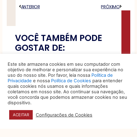
Anterior
ANTERIOR
PRÓXIMO
Próximo
VOCÊ TAMBÉM PODE
GOSTAR DE:
Este site armazena cookies em seu computador com
O papel do data
objetivo de melhorar e personalizar sua experiência no
storytelling na tomada de
uso do nosso site. Por favor, leia nossa
Política de
decisão
Privacidade
e nossa
Política de Cookies
para entender
quais cookies nós usamos e quais informações
Organizações produzem um
coletamos em nosso site. Ao continuar sua navegação,
volume expressivo de dados
você concorda que podemos armazenar cookies no seu
sobre desempenho, custos,
dispositivo.
riscos e operações, mas a
Configurações de Cookies
ACEITAR
5 sinais de que seu jurídico
é eficiente, humano e bem-
posicionado no mercado