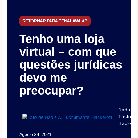
RETORNAR PARA FENALAWLAB
Tenho uma loja
virtual – com que
questões jurídicas
devo me
preocupar?
Nadia A
Tüchuma
Hackero
Agosto 24, 2021