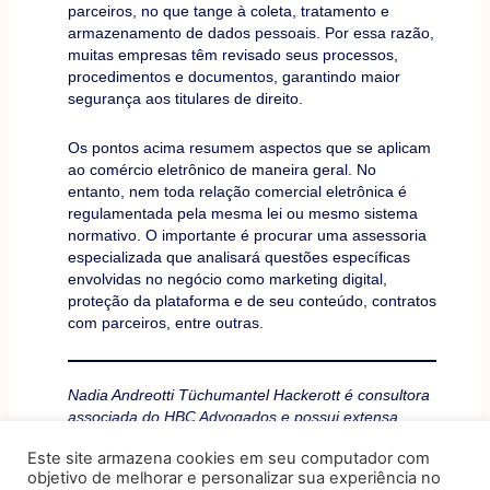
parceiros, no que tange à coleta, tratamento e
armazenamento de dados pessoais. Por essa razão,
muitas empresas têm revisado seus processos,
procedimentos e documentos, garantindo maior
segurança aos titulares de direito.
Os pontos acima resumem aspectos que se aplicam
ao comércio eletrônico de maneira geral. No
entanto, nem toda relação comercial eletrônica é
regulamentada pela mesma lei ou mesmo sistema
normativo. O importante é procurar uma assessoria
especializada que analisará questões específicas
envolvidas no negócio como marketing digital,
proteção da plataforma e de seu conteúdo, contratos
com parceiros, entre outras.
Nadia Andreotti Tüchumantel Hackerott é consultora
associada do HBC Advogados e possui extensa
experiência na área de Propriedade Intelectual,
Este site armazena cookies em seu computador com
como marcas, patentes, desenhos industriais,
objetivo de melhorar e personalizar sua experiência no
nomes de domínio, softwares, direitos autorais,