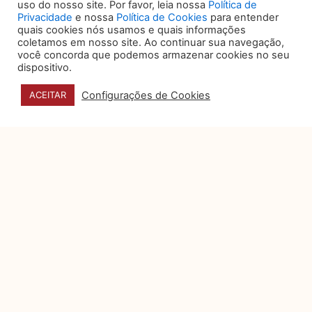
uso do nosso site. Por favor, leia nossa
Política de
concorrência desleal, segredos industriais,
Privacidade
e nossa
Política de Cookies
para entender
transferência de tecnologia, inovação, parcerias
quais cookies nós usamos e quais informações
tecnológicas e assuntos relacionados ao Direito
coletamos em nosso site. Ao continuar sua navegação,
Eletrônico. Pós-graduada em Direito Contratual e em
você concorda que podemos armazenar cookies no seu
Direito Digital e Compliance. Fez cursos de extensão
dispositivo.
em Direito Digital Aplicado e Tributação dos
Negócios de Tecnologia e Propriedade Intelectual e
Configurações de Cookies
ACEITAR
especialização em Propriedade Intelectual nos
Estados Unidos e no Japão.
Anterior
Próximo
ANTERIOR
PRÓXIMO
VOCÊ TAMBÉM PODE
GOSTAR DE:
O papel do data storytelling