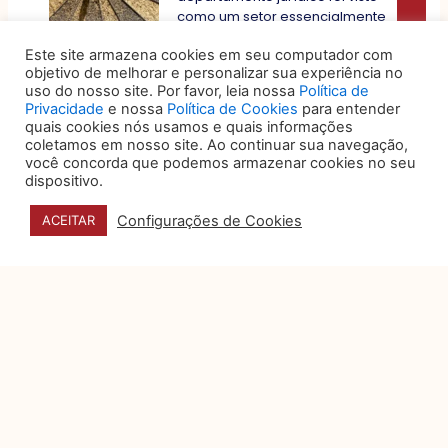
como um setor essencialmente
reativo: aquele que
Este site armazena cookies em seu computador com
objetivo de melhorar e personalizar sua experiência no
Privacidade e dados
uso do nosso site. Por favor, leia nossa
Política de
pessoais na campanhas
Privacidade
e nossa
Política de Cookies
para entender
eleitorais digitais
quais cookies nós usamos e quais informações
coletamos em nosso site. Ao continuar sua navegação,
A Justiça Eleitoral, engajada em
você concorda que podemos armazenar cookies no seu
proporcionar um ambiente
dispositivo.
regulatório que concilie a
transparência das campanhas
Configurações de Cookies
ACEITAR