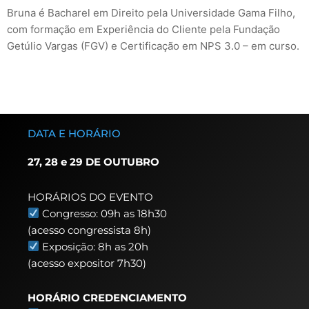
Bruna é Bacharel em Direito pela Universidade Gama Filho,
com formação em Experiência do Cliente pela Fundação
Getúlio Vargas (FGV) e Certificação em NPS 3.0 – em curso.
DATA E HORÁRIO
27, 28 e 29 DE OUTUBRO
HORÁRIOS DO EVENTO
Congresso: 09h as 18h30
(acesso congressista 8h)
Exposição: 8h as 20h
(acesso expositor 7h30)
HORÁRIO CREDENCIAMENTO