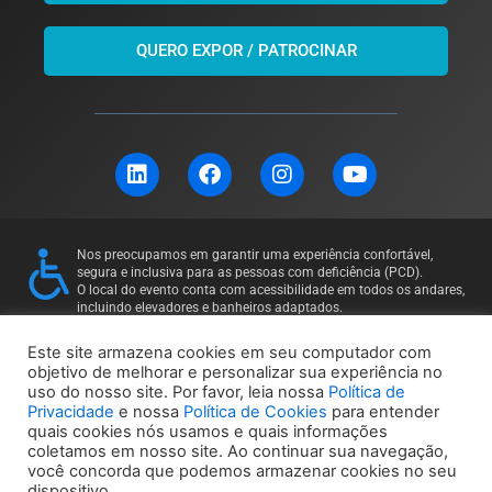
QUERO EXPOR / PATROCINAR
L
F
I
Y
i
a
n
o
n
c
s
u
k
e
t
t
e
b
a
u
Nos preocupamos em garantir uma experiência confortável,
d
o
g
b
segura e inclusiva para as pessoas com deficiência (PCD).
i
o
r
e
O local do evento conta com acessibilidade em todos os andares,
incluindo elevadores e banheiros adaptados.
n
k
a
Para mais informações ou solicitações específicas, entre em
m
contato: 11 97169-5011
Este site armazena cookies em seu computador com
objetivo de melhorar e personalizar sua experiência no
uso do nosso site. Por favor, leia nossa
Política de
Política de Privacidade
Política de Cookies
Privacidade
e nossa
Política de Cookies
para entender
quais cookies nós usamos e quais informações
coletamos em nosso site. Ao continuar sua navegação,
você concorda que podemos armazenar cookies no seu
dispositivo.