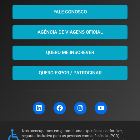
FALE CONOSCO
AGÊNCIA DE VIAGENS OFICIAL
QUERO ME INSCREVER
QUERO EXPOR / PATROCINAR
L
F
I
Y
i
a
n
o
n
c
s
u
k
e
t
t
e
b
a
u
Nos preocupamos em garantir uma experiência confortável,
d
o
g
b
segura e inclusiva para as pessoas com deficiência (PCD).