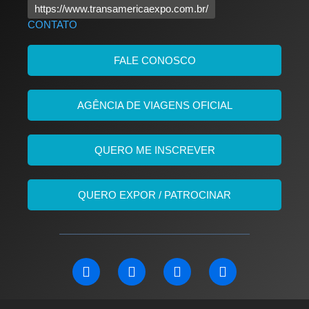
https://www.transamericaexpo.com.br/
CONTATO
FALE CONOSCO
AGÊNCIA DE VIAGENS OFICIAL
QUERO ME INSCREVER
QUERO EXPOR / PATROCINAR
L
F
I
Y
i
a
n
o
n
c
s
u
k
e
t
t