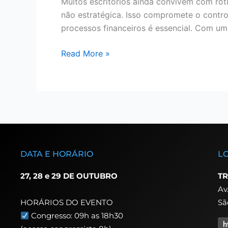
Muitos escritórios ainda convivem com roti
não estratégica. Isso compromete o control
processos financeiros é essencial. Com um
Read More »
DATA E HORÁRIO
L
27, 28 e 29 DE OUTUBRO
TR
Av
Sã
HORÁRIOS DO EVENTO
Congresso: 09h as 18h30
h