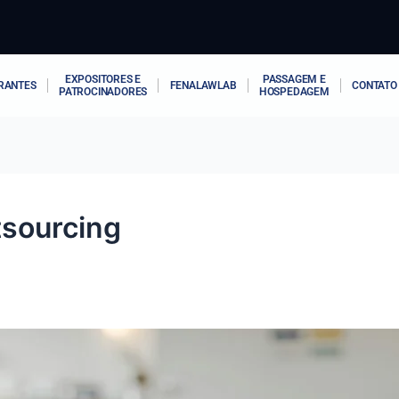
EXPOSITORES E
PASSAGEM E
RANTES
FENALAWLAB
CONTATO
PATROCINADORES
HOSPEDAGEM
tsourcing