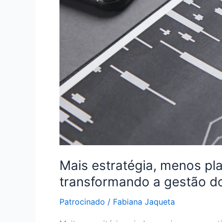
escritórios
jurídicos
Mais estratégia, menos pl
transformando a gestão dos
Patrocinado
/
Fabiana Jaqueta