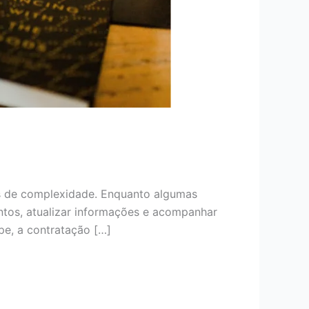
eis de complexidade. Enquanto algumas
tos, atualizar informações e acompanhar
e, a contratação […]