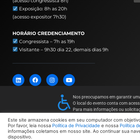
(acesso congressista 8h)
Exposição: 8h as 20h
(acesso expositor 7h30)
HORÁRIO CREDENCIAMENTO
Congressista – 7h as 19h
Visitante – 9h30 dia 22,
demais dias 9h
L
F
I
Y
i
a
n
o
n
c
s
u
k
e
t
t
Nos preocupamos em garantir uma e
e
b
a
u
O local do evento conta com acess
d
o
g
b
i
o
r
e
Para mais informações ou solicita
n
k
a
Este site armazena cookies em seu computador com objetivo 
m
Por favor, leia nossa
Política de Privacidade
e nossa
Política 
informações coletamos em nosso site. Ao continuar sua na
© 2024 Unbox Eventos – Todos os direitos 
dispositivo.