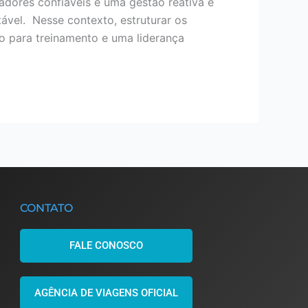
cadores confiáveis e uma gestão reativa e
tável. Nesse contexto, estruturar os
o para treinamento e uma liderança
CONTATO
FALE CONOSCO
AGÊNCIA DE VIAGENS OFICIAL