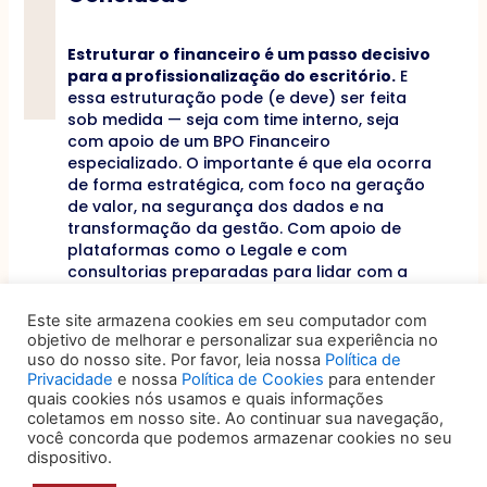
Estruturar o financeiro é um passo decisivo
para a profissionalização do escritório.
E
essa estruturação pode (e deve) ser feita
sob medida — seja com time interno, seja
com apoio de um BPO Financeiro
especializado. O importante é que ela ocorra
de forma estratégica, com foco na geração
de valor, na segurança dos dados e na
transformação da gestão. Com apoio de
plataformas como o Legale e com
consultorias preparadas para lidar com a
complexidade do setor jurídico,
os
escritórios deixam de “olhar o passado” e
Este site armazena cookies em seu computador com
passam a “construir o futuro” com base
objetivo de melhorar e personalizar sua experiência no
em dados confiáveis e decisões bem
uso do nosso site. Por favor, leia nossa
Política de
Privacidade
e nossa
Política de Cookies
para entender
fundamentadas.
quais cookies nós usamos e quais informações
coletamos em nosso site. Ao continuar sua navegação,
Menos planilhas, mais estratégia.
O futuro
você concorda que podemos armazenar cookies no seu
da advocacia passa por uma gestão
dispositivo.
financeira profissional. E esse movimento