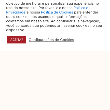
casos, auxiliando na tomada de decisões
objetivo de melhorar e personalizar sua experiência no
estratégicas em um processo e identificando
uso do nosso site. Por favor, leia nossa
Política de
oportunidades de argumentação e
Privacidade
e nossa
Política de Cookies
para entender
organização de provas.
quais cookies nós usamos e quais informações
coletamos em nosso site. Ao continuar sua navegação,
você concorda que podemos armazenar cookies no seu
Pesquisa jurídica
dispositivo.
A pesquisa jurídica é outra atividade rotineira
Configurações de Cookies
ACEITAR
para operadores do Direito – de advogados
a juízes. É necessário acompanhar as
decisões e entendimentos dos principais
tribunais do país.
As ferramentas de inteligência artificial
oferecem a possibilidade de acessar dados
e informações de pesquisa com mais
precisão. As decisões são organizadas e
estruturadas a partir das necessidades do
profissional, otimizando o processo de
pesquisa e, consequentemente, a
elaboração de documentos e peças
processuais.