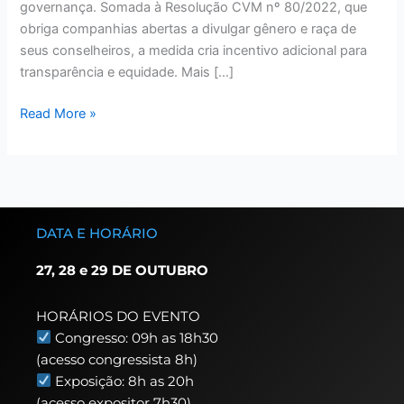
governança. Somada à Resolução CVM nº 80/2022, que
obriga companhias abertas a divulgar gênero e raça de
seus conselheiros, a medida cria incentivo adicional para
transparência e equidade. Mais […]
Read More »
DATA E HORÁRIO
27, 28 e 29 DE OUTUBRO
HORÁRIOS DO EVENTO
Congresso: 09h as 18h30
(acesso congressista 8h)
Exposição: 8h as 20h
(acesso expositor 7h30)