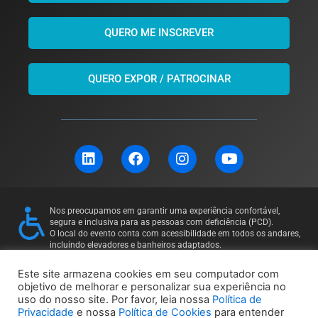
QUERO ME INSCREVER
QUERO EXPOR / PATROCINAR
L
F
I
Y
i
a
n
o
n
c
s
u
k
e
t
t
e
b
a
u
Nos preocupamos em garantir uma experiência confortável,
d
o
g
b
segura e inclusiva para as pessoas com deficiência (PCD).
i
o
r
e
O local do evento conta com acessibilidade em todos os andares,
incluindo elevadores e banheiros adaptados.
n
k
a
Para mais informações ou solicitações específicas, entre em
m
contato: 11 97169-5011
Este site armazena cookies em seu computador com
objetivo de melhorar e personalizar sua experiência no
uso do nosso site. Por favor, leia nossa
Política de
Política de Privacidade
Política de Cookies
Privacidade
e nossa
Política de Cookies
para entender