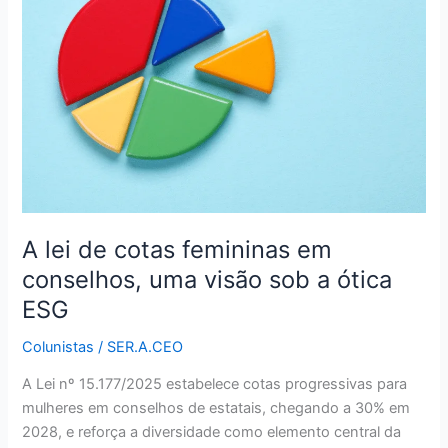
de
cotas
femininas
em
conselhos,
uma
visão
sob
a
ótica
ESG
A lei de cotas femininas em
conselhos, uma visão sob a ótica
ESG
Colunistas
/
SER.A.CEO
A Lei nº 15.177/2025 estabelece cotas progressivas para
mulheres em conselhos de estatais, chegando a 30% em
2028, e reforça a diversidade como elemento central da