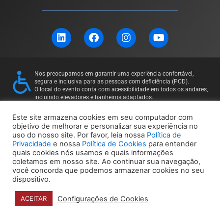
L
F
I
Y
i
a
n
o
n
c
s
u
k
e
t
t
e
b
a
u
Nos preocupamos em garantir uma experiência confortável,
d
o
g
b
segura e inclusiva para as pessoas com deficiência (PCD).
i
o
r
e
O local do evento conta com acessibilidade em todos os andares,
incluindo elevadores e banheiros adaptados.
n
k
a
Para mais informações ou solicitações específicas, entre em
m
contato: 11 97169-5011
Este site armazena cookies em seu computador com
objetivo de melhorar e personalizar sua experiência no
uso do nosso site. Por favor, leia nossa
Política de
Política de Privacidade
Política de Cookies
Privacidade
e nossa
Política de Cookies
para entender
quais cookies nós usamos e quais informações
coletamos em nosso site. Ao continuar sua navegação,
você concorda que podemos armazenar cookies no seu
dispositivo.
© 2024 Unbox Eventos – Todos os direitos reservados |
Configurações de Cookies
ACEITAR
Powered by
e.Dev Solutions