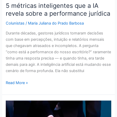
5 métricas inteligentes que a IA
revela sobre a performance jurídica
Colunistas
/
Maria Juliana do Prado Barbosa
Durante décadas, gestores jurídicos tomaram decisões
com base em percepções, intuição e relatórios mensais
que chegavam atrasados e incompletos. A pergunta
“como está a performance do nosso escritório?” raramente
tinha uma resposta precisa — e quando tinha, era tarde
demais para agir. A inteligência artificial está mudando esse
cenário de forma profunda. Ela não substitui
Read More »
5
benefícios
da