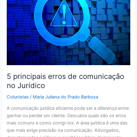
erros
de
comunicação
no
Jurídico
5 principais erros de comunicação
no Jurídico
Colunistas
/
Maria Juliana do Prado Barbosa
A comunicação jurídica eficiente pode ser a diferença entre
ganhar ou perder um cliente. Descubra quais são os erros
mais comuns e como corrigi-los. A área jurídica é uma das
que mais exige precisão na comunicação. Advogados,