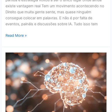
existe vantagem real Tem um movimento acontecendo no
Direito que muita gente sente, mas quase ninguém
consegue colocar em palavras. E não é por falta de
eventos, painéis e discussões sobre IA. Tudo isso tem
Read More »
5
tendências
de
IA
que
vão
impactar
a
Advocacia