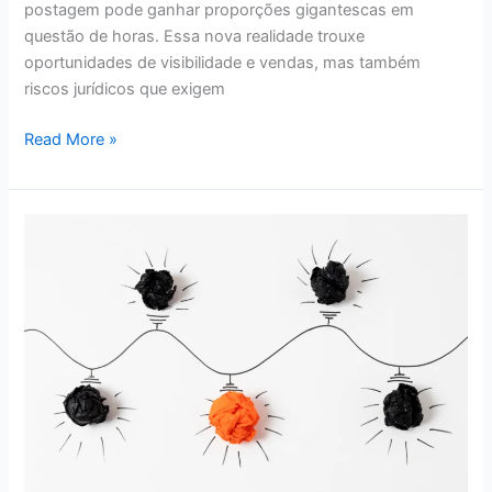
postagem pode ganhar proporções gigantescas em
questão de horas. Essa nova realidade trouxe
oportunidades de visibilidade e vendas, mas também
riscos jurídicos que exigem
Read More »
O
que
deve
impactar
os
Departamentos
Jurídicos
em
2026?