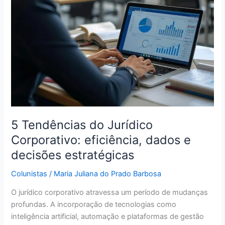
do
Jurídico
Corporativo:
eficiência,
dados
e
decisões
estratégicas
5 Tendências do Jurídico
Corporativo: eficiência, dados e
decisões estratégicas
Colunistas
/
Maria Juliana do Prado Barbosa
O jurídico corporativo atravessa um período de mudanças
profundas. A incorporação de tecnologias como
inteligência artificial, automação e plataformas de gestão