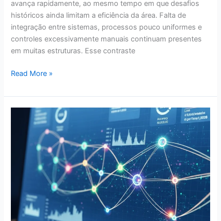
avança rapidamente, ao mesmo tempo em que desafios
históricos ainda limitam a eficiência da área. Falta de
integração entre sistemas, processos pouco uniformes e
controles excessivamente manuais continuam presentes
em muitas estruturas. Esse contraste
Read More »
Inteligência
em
escala
na
advocacia