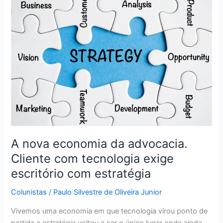
nova
economia
da
advocacia.
Cliente
com
tecnologia
exige
escritório
com
estratégia
A nova economia da advocacia.
Cliente com tecnologia exige
escritório com estratégia
Colunistas
/
Paulo Silvestre de Oliveira Junior
Vivemos uma economia em que tecnologia virou ponto de
partida e estratégia voltou a ser o único lugar onde ainda