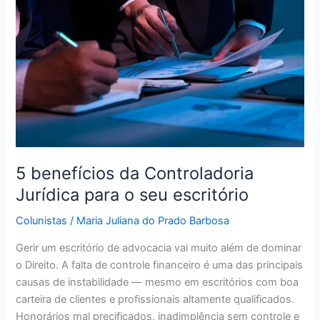
Controladoria
Jurídica
para
o
seu
escritório
5 benefícios da Controladoria
Jurídica para o seu escritório
Colunistas
/
Maria Juliana do Prado Barbosa
Gerir um escritório de advocacia vai muito além de dominar
o Direito. A falta de controle financeiro é uma das principais
causas de instabilidade — mesmo em escritórios com boa
carteira de clientes e profissionais altamente qualificados.
Honorários mal precificados, inadimplência sem controle e