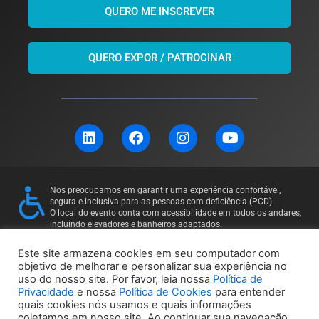
QUERO ME INSCREVER
QUERO EXPOR / PATROCINAR
L
F
I
Y
i
a
n
o
n
c
s
u
k
e
t
t
e
b
a
u
Nos preocupamos em garantir uma experiência confortável,
d
o
g
b
segura e inclusiva para as pessoas com deficiência (PCD).
i
o
r
e
O local do evento conta com acessibilidade em todos os andares,
incluindo elevadores e banheiros adaptados.
n
k
a
Para mais informações ou solicitações específicas, entre em
m
contato: 11 97169-5011
Este site armazena cookies em seu computador com
objetivo de melhorar e personalizar sua experiência no
uso do nosso site. Por favor, leia nossa
Política de
Política de Privacidade
Política de Cookies
Privacidade
e nossa
Política de Cookies
para entender
quais cookies nós usamos e quais informações
coletamos em nosso site. Ao continuar sua navegação,