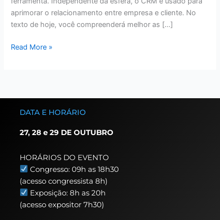
ferramenta. Independente da esfera, o CRM é usado para
aprimorar o relacionamento entre empresa e cliente. No
texto de hoje, você compreenderá melhor as […]
Read More »
DATA E HORÁRIO
27, 28 e 29 DE OUTUBRO
HORÁRIOS DO EVENTO
Congresso: 09h as 18h30
(acesso congressista 8h)
Exposição: 8h as 20h
(acesso expositor 7h30)