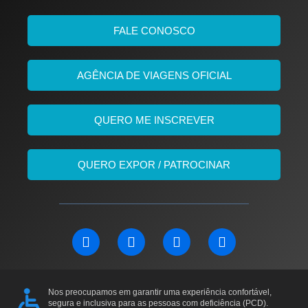
FALE CONOSCO
AGÊNCIA DE VIAGENS OFICIAL
QUERO ME INSCREVER
QUERO EXPOR / PATROCINAR
L
F
I
Y
i
a
n
o
n
c
s
u
k
e
t
t
e
b
a
u
Nos preocupamos em garantir uma experiência confortável,
d
o
g
b
segura e inclusiva para as pessoas com deficiência (PCD).