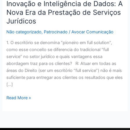
Inovação e Inteligência de Dados: A
Inteligência
de
Nova Era da Prestação de Serviços
Dados:
Jurídicos
A
Nova
Não categorizado
,
Patrocinado
/
Avocar Comunicação
Era
1. O escritório se denomina “pioneiro em full solution”,
da
como esse conceito se diferencia do tradicional “full
Prestação
service” no setor jurídico e quais vantagens essa
de
abordagem traz para os clientes? R: Atuar em todas as
Serviços
áreas do Direito (ser um escritório “full service”) não é mais
Jurídicos
suficiente para entregar aos clientes os resultados que eles
[…]
Read More »