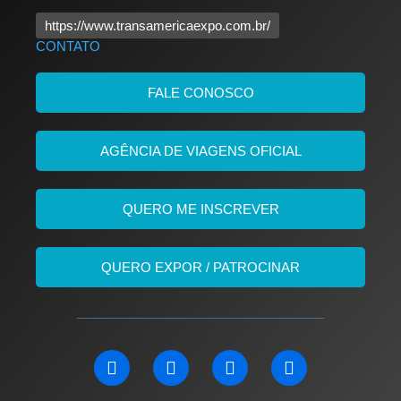
https://www.transamericaexpo.com.br/
CONTATO
FALE CONOSCO
AGÊNCIA DE VIAGENS OFICIAL
QUERO ME INSCREVER
QUERO EXPOR / PATROCINAR
L
F
I
Y
i
a
n
o
n
c
s
u