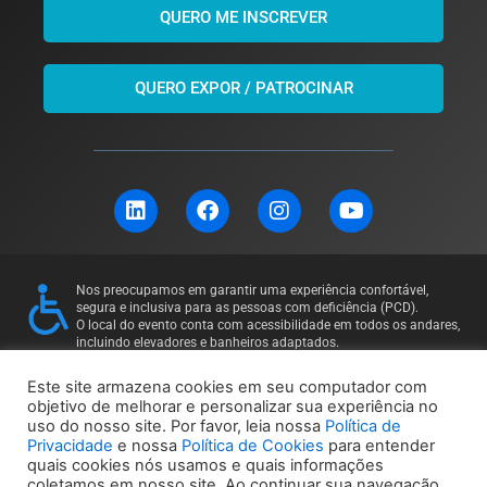
QUERO ME INSCREVER
QUERO EXPOR / PATROCINAR
L
F
I
Y
i
a
n
o
n
c
s
u
k
e
t
t
e
b
a
u
Nos preocupamos em garantir uma experiência confortável,
d
o
g
b
segura e inclusiva para as pessoas com deficiência (PCD).
i
o
r
e
O local do evento conta com acessibilidade em todos os andares,
incluindo elevadores e banheiros adaptados.
n
k
a
Para mais informações ou solicitações específicas, entre em
m
contato: 11 97169-5011
Este site armazena cookies em seu computador com
objetivo de melhorar e personalizar sua experiência no
uso do nosso site. Por favor, leia nossa
Política de
Política de Privacidade
Política de Cookies
Privacidade
e nossa
Política de Cookies
para entender
quais cookies nós usamos e quais informações
coletamos em nosso site. Ao continuar sua navegação,