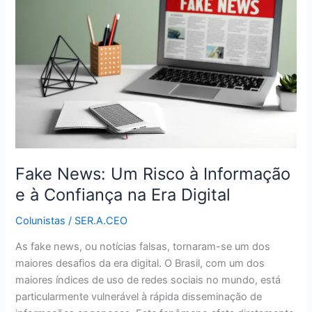
Um
Risco
à
Informação
e
à
Confiança
na
Era
Digital
Fake News: Um Risco à Informação
e à Confiança na Era Digital
Colunistas
/
SER.A.CEO
As fake news, ou notícias falsas, tornaram-se um dos
maiores desafios da era digital. O Brasil, com um dos
maiores índices de uso de redes sociais no mundo, está
particularmente vulnerável à rápida disseminação de