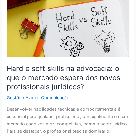
skills
na
advocacia:
o
que
o
mercado
espera
dos
novos
Hard e soft skills na advocacia: o
profissionais
que o mercado espera dos novos
jurídicos?
profissionais jurídicos?
Gestão
/
Avocar Comunicação
Desenvolver habilidades técnicas e comportamentais é
essencial para qualquer profissional, principalmente em um
mercado cada vez mais competitivo, como o setor jurídico.
Para se destacar, o profissional precisa dominar o