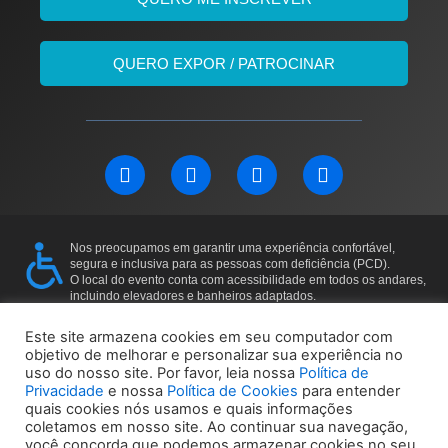
QUERO EXPOR / PATROCINAR
L
F
I
Y
i
a
n
o
n
c
s
u
k
e
t
t
e
b
a
u
Nos preocupamos em garantir uma experiência confortável,
d
o
g
b
segura e inclusiva para as pessoas com deficiência (PCD).
i
o
r
e
O local do evento conta com acessibilidade em todos os andares,
incluindo elevadores e banheiros adaptados.
n
k
a
Para mais informações ou solicitações específicas, entre em
m
contato: 11 97169-5011
Este site armazena cookies em seu computador com
objetivo de melhorar e personalizar sua experiência no
uso do nosso site. Por favor, leia nossa
Política de
Política de Privacidade
Política de Cookies
Privacidade
e nossa
Política de Cookies
para entender
quais cookies nós usamos e quais informações
coletamos em nosso site. Ao continuar sua navegação,
você concorda que podemos armazenar cookies no seu