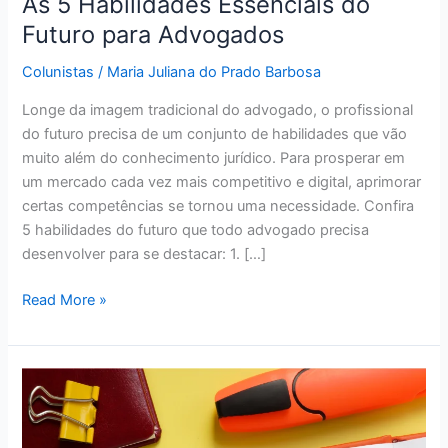
As 5 Habilidades Essenciais do
Habilidades
Essenciais
Futuro para Advogados
do
Colunistas
/
Maria Juliana do Prado Barbosa
Futuro
para
Longe da imagem tradicional do advogado, o profissional
Advogados
do futuro precisa de um conjunto de habilidades que vão
muito além do conhecimento jurídico. Para prosperar em
um mercado cada vez mais competitivo e digital, aprimorar
certas competências se tornou uma necessidade. Confira
5 habilidades do futuro que todo advogado precisa
desenvolver para se destacar: 1. […]
Read More »
Hard
e
soft