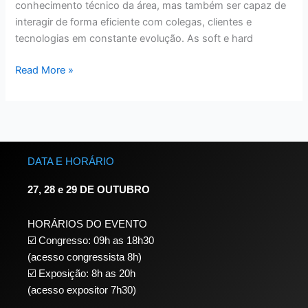
conhecimento técnico da área, mas também ser capaz de
interagir de forma eficiente com colegas, clientes e
tecnologias em constante evolução. As soft e hard
Read More »
DATA E HORÁRIO
27, 28 e 29 DE OUTUBRO
HORÁRIOS DO EVENTO
☑️ Congresso: 09h as 18h30
(acesso congressista 8h)
☑️ Exposição: 8h as 20h
(acesso expositor 7h30)