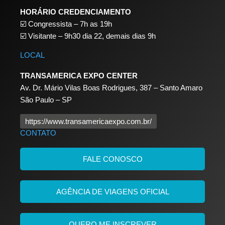
HORÁRIO CREDENCIAMENTO
☑️
Congressista – 7h as 19h
☑️
Visitante – 9h30 dia 22,
demais dias 9h
LOCAL
TRANSAMERICA EXPO CENTER
Av. Dr. Mário Vilas Boas Rodrigues, 387 – Santo Amaro
São Paulo – SP
https://www.transamericaexpo.com.br/
CONTATO
FALE CONOSCO
AGÊNCIA DE VIAGENS OFICIAL
QUERO ME INSCREVER