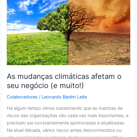
climáticas
afetam
o
seu
negócio
(e
muito!)
As mudanças climáticas afetam o
seu negócio (e muito!)
Colaboradores
/
Leonardo Barém Leite
Há algum tempo vimos sustentando que as matrizes de
riscos das organizações são cada vez mais importantes, e
precisam ser constantemente aprimoradas e atualizadas.
Na atual década, vários riscos antes desconhecidos ou