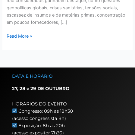
não considerados ganharam destaque, como questões
geopolíticas globais, crises sanitárias, tensões sociais,
escassez de insumos e de matérias primas, concentração
em poucos fornecedores, […]
Read More »
DATA E HORÁRIO
27, 28 e 29 DE OUTUBRO
HORÁRIOS DO EVENTO
Congresso: 09h as 18h30
(acesso congressista 8h)
Exposição: 8h as 20h
(acesso expositor 7h30)