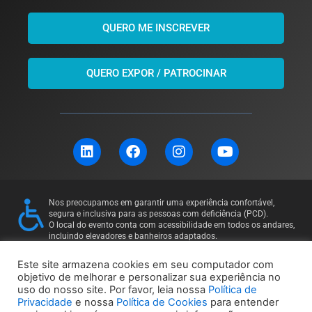
QUERO ME INSCREVER
QUERO EXPOR / PATROCINAR
L
F
I
Y
i
a
n
o
n
c
s
u
k
e
t
t
e
b
a
u
Nos preocupamos em garantir uma experiência confortável,
d
o
g
b
segura e inclusiva para as pessoas com deficiência (PCD).
i
o
r
e
O local do evento conta com acessibilidade em todos os andares,
incluindo elevadores e banheiros adaptados.
n
k
a
Para mais informações ou solicitações específicas, entre em
m
contato: 11 97169-5011
Este site armazena cookies em seu computador com
objetivo de melhorar e personalizar sua experiência no
uso do nosso site. Por favor, leia nossa
Política de
Política de Privacidade
Política de Cookies
Privacidade
e nossa
Política de Cookies
para entender