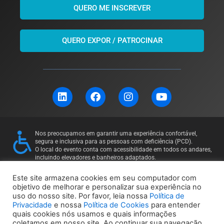
QUERO ME INSCREVER
QUERO EXPOR / PATROCINAR
L
F
I
Y
i
a
n
o
n
c
s
u
k
e
t
t
e
b
a
u
Nos preocupamos em garantir uma experiência confortável,
d
o
g
b
segura e inclusiva para as pessoas com deficiência (PCD).
i
o
r
e
O local do evento conta com acessibilidade em todos os andares,
incluindo elevadores e banheiros adaptados.
n
k
a
Para mais informações ou solicitações específicas, entre em
m
contato: 11 97169-5011
Este site armazena cookies em seu computador com
objetivo de melhorar e personalizar sua experiência no
uso do nosso site. Por favor, leia nossa
Política de
Política de Privacidade
Política de Cookies
Privacidade
e nossa
Política de Cookies
para entender
quais cookies nós usamos e quais informações
coletamos em nosso site. Ao continuar sua navegação,