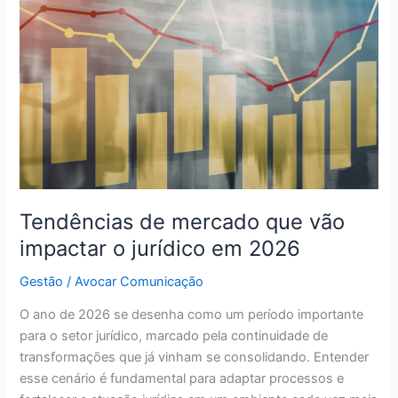
mercado
que
vão
impactar
o
jurídico
em
2026
Tendências de mercado que vão
impactar o jurídico em 2026
Gestão
/
Avocar Comunicação
O ano de 2026 se desenha como um período importante
para o setor jurídico, marcado pela continuidade de
transformações que já vinham se consolidando. Entender
esse cenário é fundamental para adaptar processos e