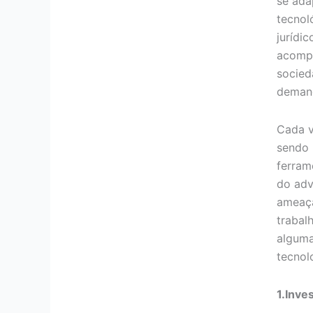
se ada
tecnol
jurídic
acomp
socied
demand
Cada v
sendo
ferram
do ad
ameaça
trabal
alguma
tecnol
1.Inve