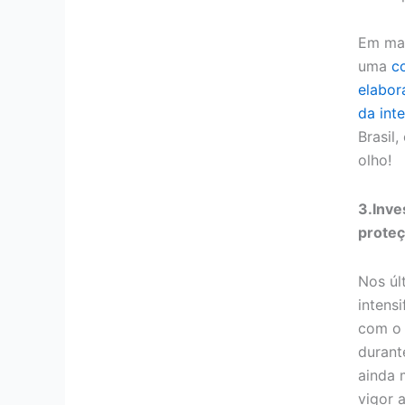
Em mar
uma
c
elabor
da inte
Brasil,
olho!
3.Inve
proteç
Nos úl
intensi
com o 
durant
ainda 
vigor 