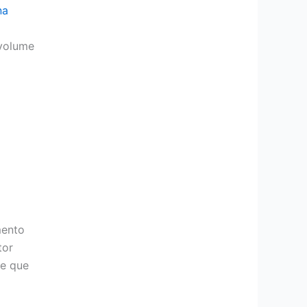
na
volume
mento
tor
le que