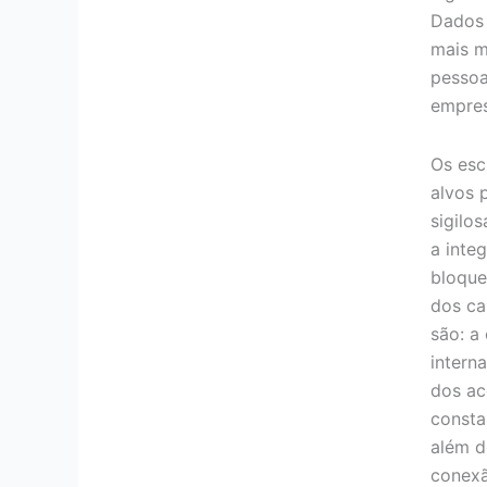
Dados 
mais m
pessoa
empresa
Os esc
alvos 
sigilos
a inte
bloque
dos ca
são: a
intern
dos ac
consta
além d
conexã