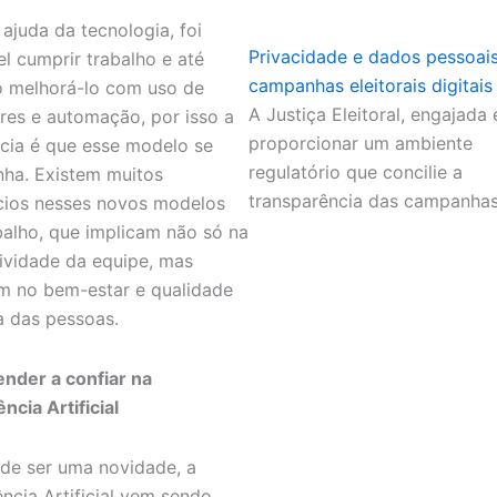
ajuda da tecnologia, foi
Privacidade e dados pessoai
el cumprir trabalho e até
campanhas eleitorais digitais
 melhorá-lo com uso de
A Justiça Eleitoral, engajada
res e automação, por isso a
proporcionar um ambiente
cia é que esse modelo se
regulatório que concilie a
ha. Existem muitos
transparência das campanha
cios nesses novos modelos
balho, que implicam não só na
ividade da equipe, mas
 no bem-estar e qualidade
a das pessoas.
ender a confiar na
ência Artificial
de ser uma novidade, a
ência Artificial vem sendo