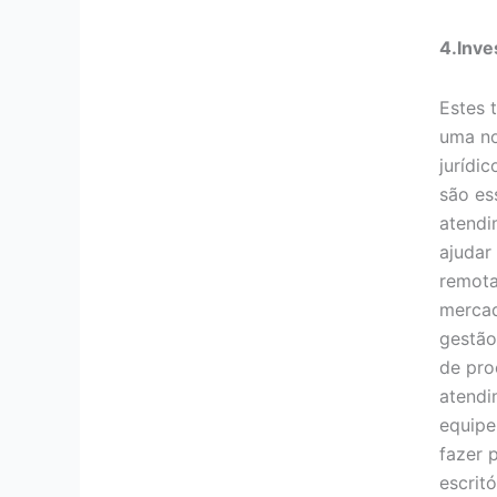
4.Inve
Estes 
uma no
jurídi
são es
atendi
ajudar
remota
mercad
gestão
de pro
atendi
equipe
fazer 
escrit