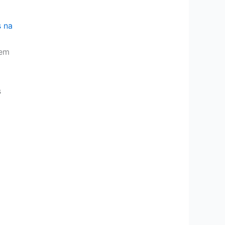
s na
 em
s