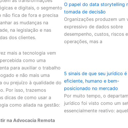
ptem às transformações
O papel do data storytelling 
ógicas e digitais, o segmento
tomada de decisão
o não fica de fora e precisa
Organizações produzem um 
anhar as mudanças na
expressivo de dados sobre
ade, na legislação e nas
desempenho, custos, riscos e
as dos clientes.
operações, mas a
ez mais a tecnologia vem
 percebida como uma
enta para auxiliar o trabalho
5 sinais de que seu jurídico é
vogado e não mais uma
eficiente, humano e bem-
 ou prejuízo à qualidade do
posicionado no mercado
ho. Por isso, trazemos
Por muito tempo, o departa
s dicas de como usar a
jurídico foi visto como um se
ogia como aliada na gestão:
essencialmente reativo: aque
stir na Advocacia Remota