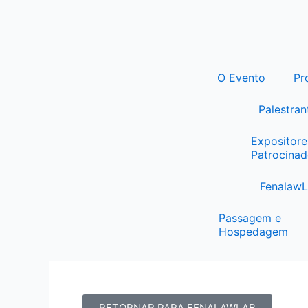
Ir
para
o
conteúdo
O Evento
Pr
Palestran
Expositore
Patrocinad
Fenalaw
Passagem e
Hospedagem
RETORNAR PARA FENALAWLAB