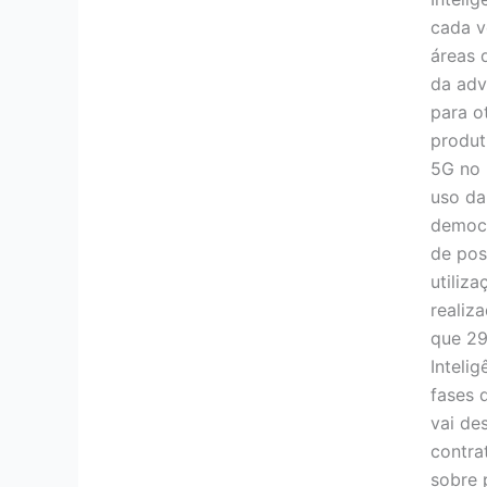
cada v
áreas 
da adv
para o
produt
5G no 
uso da
democr
de pos
utiliza
realiz
que 29
Inteli
fases 
vai de
contra
sobre 