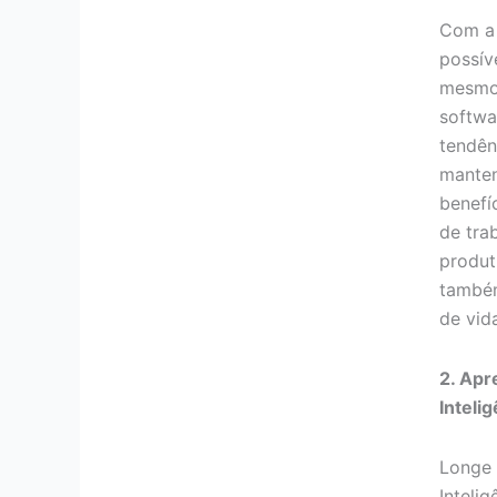
Com a 
possív
mesmo
softwa
tendên
manten
benefí
de tra
produt
também
de vid
2. Apr
Intelig
Longe 
Intelig