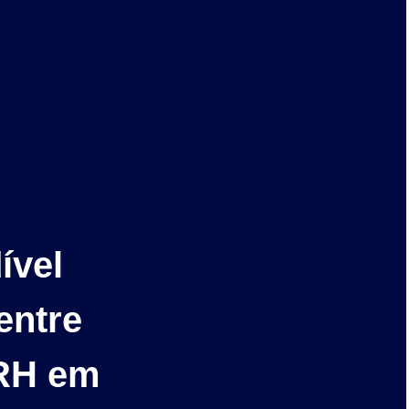
ível
entre
 RH em