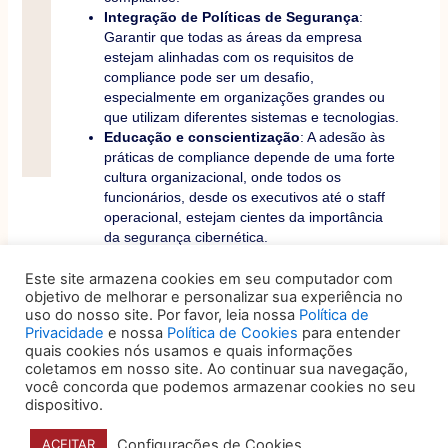
Integração de Políticas de Segurança
:
Garantir que todas as áreas da empresa
estejam alinhadas com os requisitos de
compliance pode ser um desafio,
especialmente em organizações grandes ou
que utilizam diferentes sistemas e tecnologias.
Educação e conscientização
: A adesão às
práticas de compliance depende de uma forte
cultura organizacional, onde todos os
funcionários, desde os executivos até o staff
operacional, estejam cientes da importância
da segurança cibernética.
b) Boas práticas
Este site armazena cookies em seu computador com
objetivo de melhorar e personalizar sua experiência no
uso do nosso site. Por favor, leia nossa
Política de
Mapeamento de vulnerabilidades
: Avaliar
Privacidade
e nossa
Política de Cookies
para entender
periodicamente os riscos e as
quais cookies nós usamos e quais informações
vulnerabilidades da empresa ajuda a priorizar
coletamos em nosso site. Ao continuar sua navegação,
os investimentos em segurança cibernética.
você concorda que podemos armazenar cookies no seu
Treinamento contínuo
: Educar
dispositivo.
colaboradores sobre as boas práticas de
segurança digital é crucial para evitar erros
Configurações de Cookies
ACEITAR