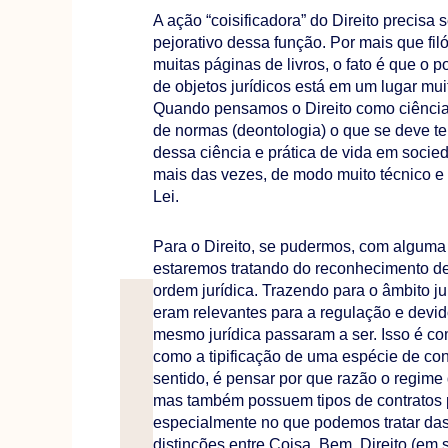
A ação “coisificadora” do Direito precisa
pejorativo dessa função. Por mais que fil
muitas páginas de livros, o fato é que o p
de objetos jurídicos está em um lugar muit
Quando pensamos o Direito como ciência 
de normas (deontologia) o que se deve t
dessa ciência e prática de vida em socie
mais das vezes, de modo muito técnico e 
Lei.
Para o Direito, se pudermos, com alguma l
estaremos tratando do reconhecimento de
ordem jurídica. Trazendo para o âmbito ju
eram relevantes para a regulação e devi
mesmo jurídica passaram a ser. Isso é
como a tipificação de uma espécie de con
sentido, é pensar por que razão o regime 
mas também possuem tipos de contratos p
especialmente no que podemos tratar das
distinções entre Coisa, Bem, Direito (em se