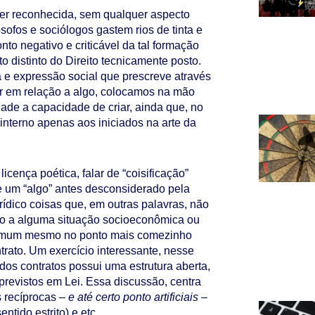
 ser reconhecida, sem qualquer aspecto
ósofos e sociólogos gastem rios de tinta e
onto negativo e criticável da tal formação
o distinto do Direito tecnicamente posto.
e expressão social que prescreve através
er em relação a algo, colocamos na mão
dade a capacidade de criar, ainda que, no
interno apenas aos iniciados na arte da
icença poética, falar de “coisificação”
 um “algo” antes desconsiderado pela
rídico coisas que, em outras palavras, não
do a alguma situação socioeconômica ou
 comum mesmo no ponto mais comezinho
trato. Um exercício interessante, nesse
dos contratos possui uma estrutura aberta,
revistos em Lei. Essa discussão, centra
 recíprocas –
e até certo ponto artificiais
–
ntido estrito) e etc.