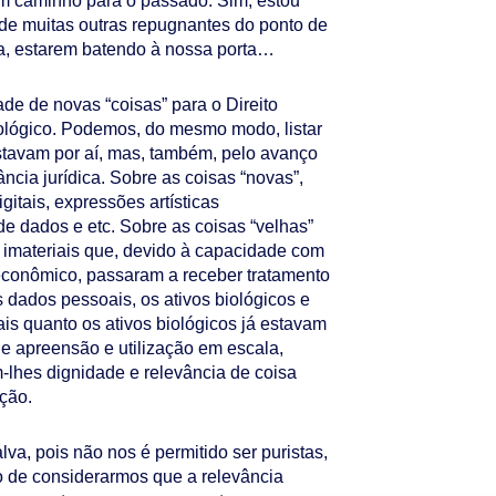
m caminho para o passado. Sim, estou
de muitas outras repugnantes do ponto de
a, estarem batendo à nossa porta…
de de novas “coisas” para o Direito
ológico. Podemos, do mesmo modo, listar
stavam por aí, mas, também, pelo avanço
ncia jurídica. Sobre as coisas “novas”,
itais, expressões artísticas
e dados e etc. Sobre as coisas “velhas”
s imateriais que, devido à capacidade com
 econômico, passaram a receber tratamento
s dados pessoais, os ativos biológicos e
ais quanto os ativos biológicos já estavam
 apreensão e utilização em escala,
-lhes dignidade e relevância de coisa
ção.
va, pois não nos é permitido ser puristas,
to de considerarmos que a relevância