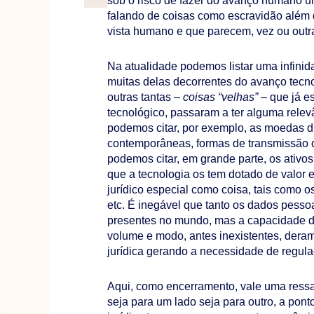
sob o risco de fazer do avanço humano u
falando de coisas como escravidão além 
vista humano e que parecem, vez ou outr
Na atualidade podemos listar uma infinida
muitas delas decorrentes do avanço tecn
outras tantas –
coisas “velhas”
– que já e
tecnológico, passaram a ter alguma relevâ
podemos citar, por exemplo, as moedas dig
contemporâneas, formas de transmissão d
podemos citar, em grande parte, os ativo
que a tecnologia os tem dotado de valor
jurídico especial como coisa, tais como o
etc. É inegável que tanto os dados pesso
presentes no mundo, mas a capacidade de
volume e modo, antes inexistentes, deram
jurídica gerando a necessidade de regula
Aqui, como encerramento, vale uma ressal
seja para um lado seja para outro, a pon