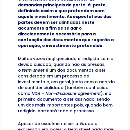
demandas principais de parte-à-parte,
definindo assim o que pretendem com
aquele investimento. As expectativas das
partes devem ser alinhadas neste
documento a fim de se dar o
direcionamento necessário para a
confecção dos documentos que regerão a
operação, o investimento pretendido.
Muitas vezes negligenciado e redigido sem o
devido cuidado, quando não às pressas,
o
term sheet
é um dos documentos a ser
considerado em um processo de
investimento e, em geral, junto com o acordo
de confidencialidade (também conhecido
como
NDA – Non-disclosure agreement
), é o
primeiro documento a ser assinado, sendo
um dos mais importantes pois, quando bem
redigido, norteará todo o processo.
Apesar de usualmente ser utilizada a
expressão em inglês, o
term sheet
nada mais