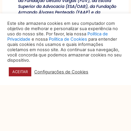
da Fundação Getúlio Vargas (FGV), da Escola
Superior da Advocacia (ESA/OAB), da Fundação
Armando Álvares Penteado (FAAP) e da
Faculdade de Ciências Médicas da Santa Casa
Este site armazena cookies em seu computador com
de São Paulo.
objetivo de melhorar e personalizar sua experiência no
uso do nosso site. Por favor, leia nossa
Política de
Privacidade
e nossa
Política de Cookies
para entender
Anterior
ANTERIOR
PRÓXIMO
Próximo
quais cookies nós usamos e quais informações
coletamos em nosso site. Ao continuar sua navegação,
você concorda que podemos armazenar cookies no seu
dispositivo.
VOCÊ TAMBÉM PODE
Configurações de Cookies
ACEITAR
GOSTAR DE:
O papel do data
storytelling na tomada de
decisão
Organizações produzem um
volume expressivo de dados