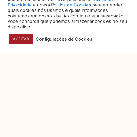
com mudanças e se adaptar acabam sendo
Privacidade
e nossa
Política de Cookies
para entender
decisivas. Por isso, entregar além das
quais cookies nós usamos e quais informações
habilidades técnicas e daquelas que a
coletamos em nosso site. Ao continuar sua navegação,
tecnologia já vem avançando e otimizando
você concorda que podemos armazenar cookies no seu
funções se torna um aspecto tão relevante e
dispositivo.
passa a ditar as novas competências que
precisam ser desenvolvidas pelos
Configurações de Cookies
ACEITAR
profissionais.
*
Por
Maria Eduarda Silveira
, headhunter e
fundadora da consultoria de recrutamento
especializado e desenvolvimento
organizacional
Bold HRO,
e
Renata Sadakane
Maiorino Arcon
, diretora de Desenvolvimento
humano do
Mattos Filho
.
Anterior
ANTERIOR
PRÓXIMO
Próximo