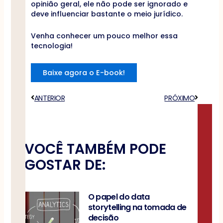
opinião geral, ele não pode ser ignorado e
deve influenciar bastante o meio jurídico.
Venha conhecer um pouco melhor essa
tecnologia!
Baixe agora o E-book!
Anterior
ANTERIOR
PRÓXIMO
Próximo
VOCÊ TAMBÉM PODE
GOSTAR DE:
O papel do data
storytelling na tomada de
decisão