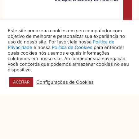
Este site armazena cookies em seu computador com
objetivo de melhorar e personalizar sua experiência no
uso do nosso site. Por favor, leia nossa
Política de
Privacidade
e nossa
Política de Cookies
para entender
quais cookies nós usamos e quais informações
coletamos em nosso site. Ao continuar sua navegação,
você concorda que podemos armazenar cookies no seu
dispositivo.
Configurações de Cookies
ACEITAR
DATA E HORÁRIO
27, 28 e 29 DE OUTUBRO
HORÁRIOS DO EVENTO
Congresso: 09h as 18h30
(acesso congressista 8h)
Exposição: 8h as 20h