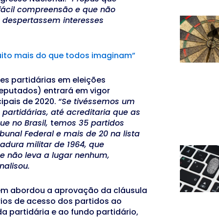
fácil compreensão e que não
 despertassem interesses
muito mais do que todos imaginam”
es partidárias em eleições
eputados) entrará em vigor
cipais de 2020.
“Se tivéssemos um
partidárias, até acreditaria que as
ue no Brasil,
te
mos 35 partidos
bunal Federal e mais de 20 na lista
tadura militar de 1964, que
e não leva a lugar nenhum,
analisou.
ém abordou a aprovação da cláusula
érios de acesso dos partidos ao
 partidária e ao fundo partidário,