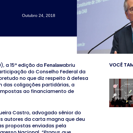
Outubro 24, 2018
VOCÊ TAM
), a 15ª edição da
abriu
Fenalaw
articipação do Conselho Federal da
bretudo no que diz respeito à defesa
m das coligações partidárias, a
s impostas ao financiamento de
queira Castro, advogado sênior do
os autores da carta magna que deu
 as propostas enviadas pela
ngresso Nacional.
“Propus que