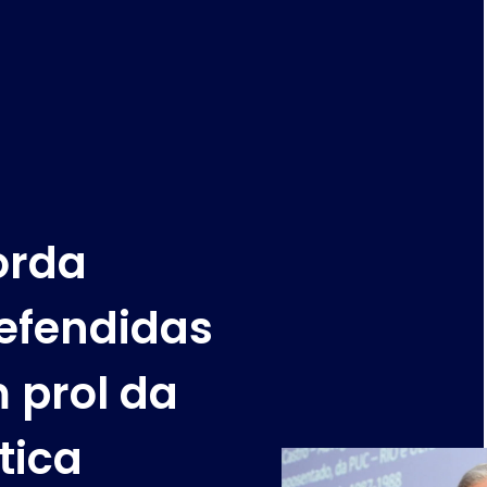
orda
efendidas
 prol da
tica