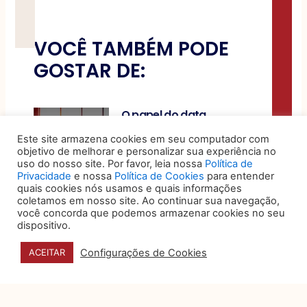
VOCÊ TAMBÉM PODE
GOSTAR DE:
O papel do data
storytelling na tomada de
Este site armazena cookies em seu computador com
decisão
objetivo de melhorar e personalizar sua experiência no
uso do nosso site. Por favor, leia nossa
Política de
Organizações produzem um
Privacidade
e nossa
Política de Cookies
para entender
volume expressivo de dados
quais cookies nós usamos e quais informações
sobre desempenho, custos,
coletamos em nosso site. Ao continuar sua navegação,
riscos e operações, mas a
você concorda que podemos armazenar cookies no seu
dispositivo.
5 sinais de que seu jurídico
Configurações de Cookies
ACEITAR
é eficiente, humano e bem-
posicionado no mercado
Por muito tempo, o
departamento jurídico foi visto